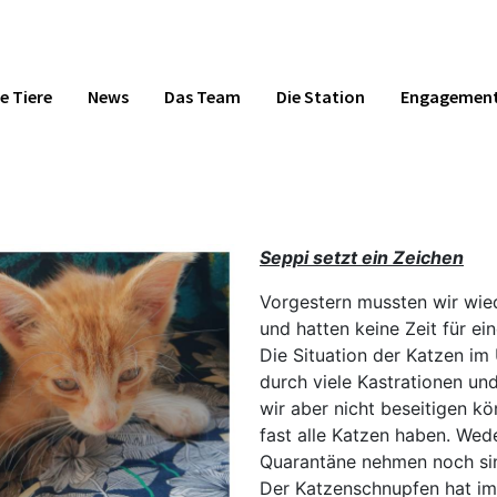
e Tiere
News
Das Team
Die Station
Engagemen
Seppi setzt ein Zeichen
Vorgestern mussten wir wied
und hatten keine Zeit für e
Die Situation der Katzen im
durch viele Kastrationen un
wir aber nicht beseitigen k
fast alle Katzen haben. Wed
Quarantäne nehmen noch sin
Der Katzenschnupfen hat im 