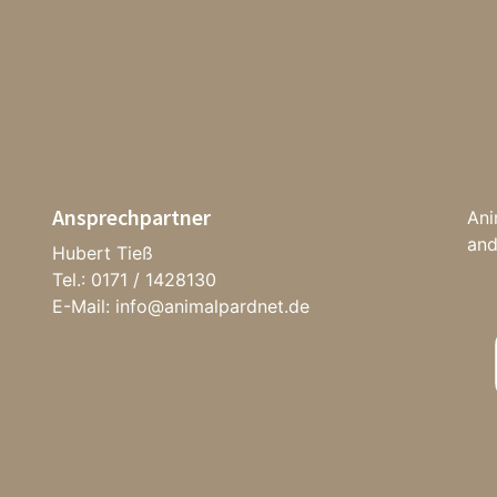
Ansprechpartner
Ani
and
Hubert Tieß
Tel.: 0171 / 1428130
E-Mail:
i
nfo@animalpardnet.de